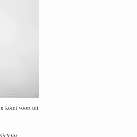
en komt voort uit
pictetus