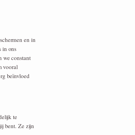
eschermen en in
 in ons
n we constant
m vooral
erg beïnvloed
elijk te
j bent. Ze zijn