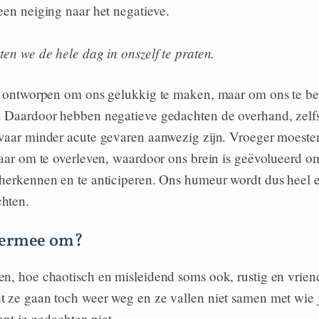
 een neiging naar het negatieve.
tten we de hele dag in onszelf te praten.
et ontworpen om ons gelukkig te maken, maar om ons te b
. Daardoor hebben negatieve gedachten de overhand, zelfs
 waar minder acute gevaren aanwezig zijn. Vroeger moeste
vaar om te overleven, waardoor ons brein is geëvolueerd o
 herkennen en te anticiperen. Ons humeur wordt dus heel 
hten.
hiermee om?
n, hoe chaotisch en misleidend soms ook, rustig en vriend
 ze gaan toch weer weg en ze vallen niet samen met wie ji
bent je gedachten niet.