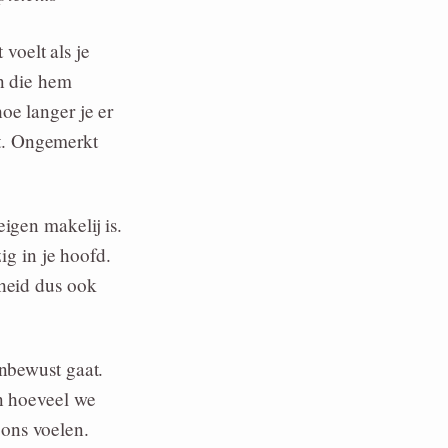
voelt als je
on die hem
oe langer je er
t. Ongemerkt
igen makelij is.
ig in je hoofd.
heid dus ook
onbewust gaat.
en hoeveel we
ons voelen.