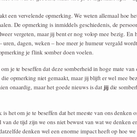
akt een vervelende opmerking. We weten allemaal hoe het 
 malen. De opmerking is inmiddels geschiedenis, de perso
weer vergeten, maar jij bent er nog volop mee bezig. En h
– uren, dagen, weken – hoe meer je humeur vergald word
opmerking je flink somber doen voelen.
k om je te beseffen dat deze somberheid in hoge mate van e
d die opmerking niet gemaakt, maar jij blijft er wel mee bez
jij
hien onaardig, maar het goede nieuws is dat
die somber
k is het om je te beseffen dat het meeste van ons denken 
l van de tijd zijn we ons niet bewust van wat we denken 
 datzelfde denken wel een enorme impact heeft op hoe we 