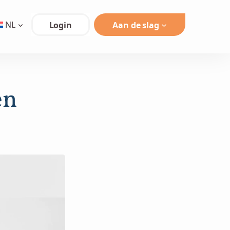
NL
Login
Aan de slag
en