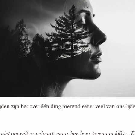
ijden zijn het over één ding roerend eens: veel van ons lijd
 niet om wát er gebeurt, maar hoe je er tegenaan kijkt –
E