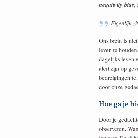
negativity bias
,
Eigenlijk zi
Ons brein is ni
leven te houden
dagelijks leven
alert zijn op ge
bedreigingen te
door onze gedac
Hoe ga je 
Door je gedachte
observeren. Want
jou niet. En jij 