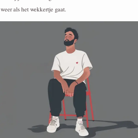
weer als het wekkertje gaat.