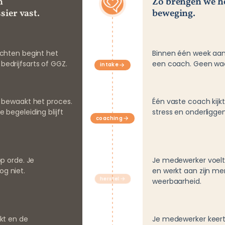
n
Zo brengen we he
ier vast.
beweging.
achten begint het
Binnen één week aan
edrijfsarts of GGZ.
een coach. Geen wach
intake
s bewaakt het proces.
Één vaste coach kijkt
 begeleiding blijft
stress en onderligge
coaching
op orde. Je
Je medewerker voelt
g niet.
en werkt aan zijn me
herstel
weerbaarheid.
okt en de
Je medewerker keert