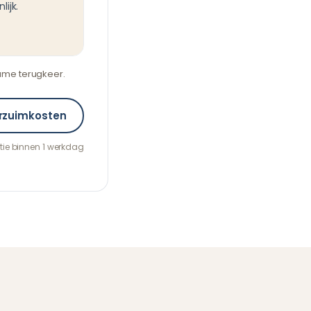
lijk.
ame terugkeer.
erzuimkosten
actie binnen 1 werkdag