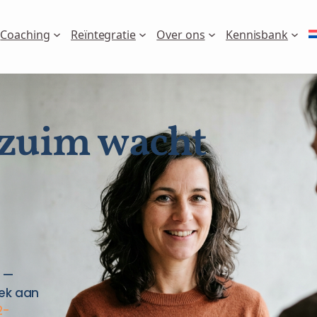
Coaching
Reïntegratie
Over ons
Kennisbank
rzuim wacht
s —
eek aan
2-