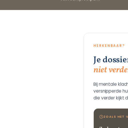
HERKENBAAR?
Je dossi
niet verde
Bij mentale klac
versnipperde hu
die verder kijkt 
ZOALS HET 