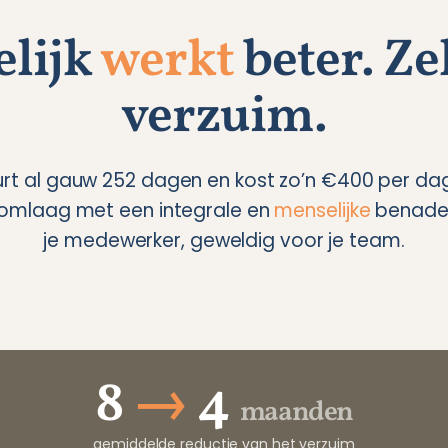
lijk
werkt
beter. Ze
verzuim.
rt al gauw 252 dagen en kost zo’n €400 per dag
 omlaag met een integrale en
menselijke
benader
je medewerker, geweldig voor je team.
8
→
4
maanden
gemiddelde reductie van het verzuim