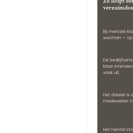
Zo loopt ee
verzuimdoss
Bij mentale kl
wachten — op b
De bedrijfsart
Maar intensieve
vaak uit.
Het dossier is 
medewerker no
Het herstel st