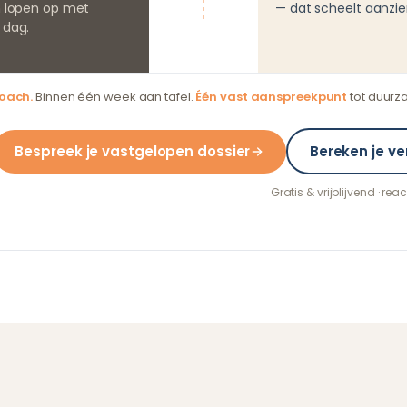
 lopen op met
— dat scheelt aanzien
terugkeer
 dag.
coach.
Binnen één week aan tafel.
Één vast aanspreekpunt
tot duurz
Bespreek je vastgelopen dossier
Bereken je v
Gratis & vrijblijvend · re