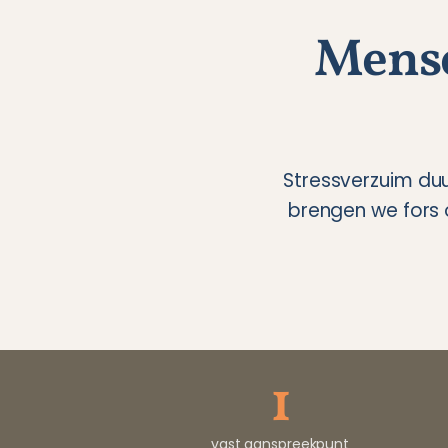
Mense
Stressverzuim duu
brengen we fors
1
vast aanspreekpunt