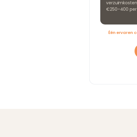
verzuimkosten
€250–400 per
Één ervaren 