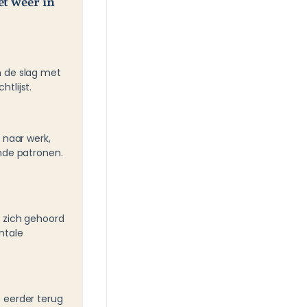
t weer in
 de slag met
tlijst.
 naar werk,
nde patronen.
 zich gehoord
ntale
 eerder terug