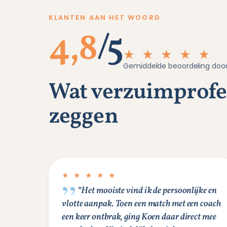
KLANTEN AAN HET WOORD
4,8
/5
★ ★ ★ ★ ★
Gemiddelde beoordeling door
Wat verzuimprofes
zeggen
★ ★ ★ ★ ★
“Het mooiste vind ik de persoonlijke en
vlotte aanpak. Toen een match met een coach
een keer ontbrak, ging Koen daar direct mee