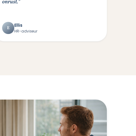
onrust.”
Ellis
E
HR-adviseur