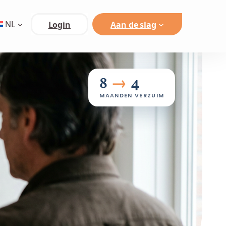
NL
Login
Aan de slag
8
→
4
MAANDEN VERZUIM