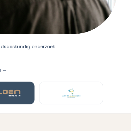
idsdeskundig onderzoek
N —