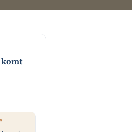
r komt
EN