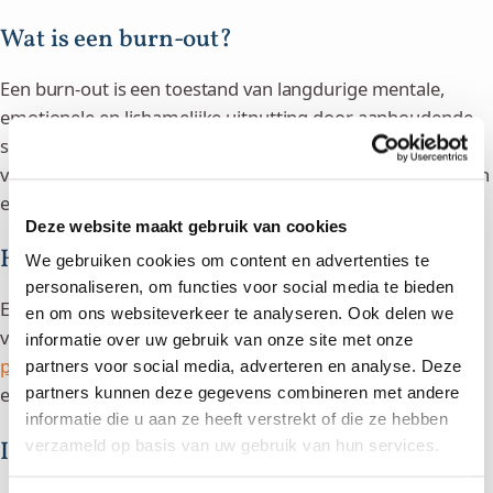
Wat is een burn-out?
Een burn-out is een toestand van langdurige mentale,
emotionele en lichamelijke uitputting door aanhoudende
stress. Als je in een burn-out zit ervaar je vaak extreme
vermoeidheid,
concentratieproblemen
, prikkelbaarheid, en
een gevoel van leegte of machteloosheid.
Deze website maakt gebruik van cookies
Hoe weet ik of ik een burn-out heb?
We gebruiken cookies om content en advertenties te
personaliseren, om functies voor social media te bieden
Een burn-out ontwikkelt zich meestal geleidelijk. Let op de
en om ons websiteverkeer te analyseren. Ook delen we
volgende signalen: constant moe zijn, slecht herstellen,
informatie over uw gebruik van onze site met onze
piekeren
, minder plezier ervaren, sneller overprikkeld zijn
partners voor social media, adverteren en analyse. Deze
en het gevoel dat je de controle kwijt raakt.
partners kunnen deze gegevens combineren met andere
informatie die u aan ze heeft verstrekt of die ze hebben
verzameld op basis van uw gebruik van hun services.
Is deze burn-out test betrouwbaar?