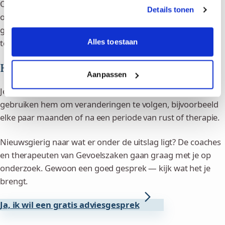
Onze test is gebaseerd op veelvoorkomende burn-
Details tonen
outsymptomen en psychologische stressmodellen. Het is
geen medische diagnose. De uitslag kan je wel helpen om
te bepalen of je verdere stappen wilt zetten.
Alles toestaan
Hoe vaak kan ik de burn-out test doen?
Aanpassen
Je kunt de test zo vaak doen als je wilt. Veel mensen
gebruiken hem om veranderingen te volgen, bijvoorbeeld
elke paar maanden of na een periode van rust of therapie.
Nieuwsgierig naar wat er onder de uitslag ligt? De coaches
en therapeuten van Gevoelszaken gaan graag met je op
onderzoek. Gewoon een goed gesprek — kijk wat het je
brengt.
Ja, ik wil een gratis adviesgesprek