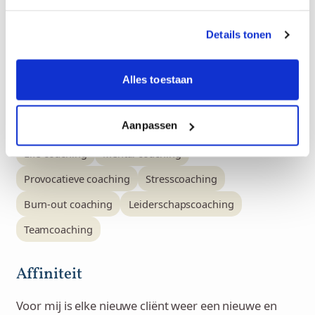
Ik werk met…
Details tonen
Cognitieve gedragstherapie
EMDR
Hypnotherapie
Innerlijk kindwerk
Mindfulness therapie
Alles toestaan
Psychodynamische therapie
Relatietherapie
RET
Aanpassen
Systemisch werk
Job coaching
Executive coaching
Life coaching
Mental coaching
Provocatieve coaching
Stresscoaching
Burn-out coaching
Leiderschapscoaching
Teamcoaching
Affiniteit
Voor mij is elke nieuwe cliënt weer een nieuwe en