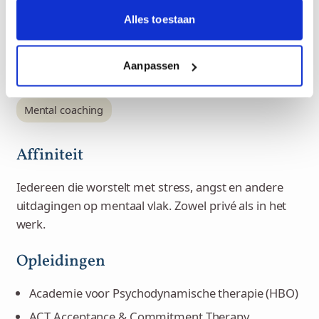
ACT
Cognitieve gedragstherapie
Alles toestaan
Geloofsgeoriënteerde therapie
Innerlijk kindwerk
Psychodynamische therapie
Relatietherapie
RET
Aanpassen
Systemisch werk
Creative coaching
Mental coaching
Affiniteit
Iedereen die worstelt met stress, angst en andere
uitdagingen op mentaal vlak. Zowel privé als in het
werk.
Opleidingen
Academie voor Psychodynamische therapie (HBO)
ACT Acceptance & Commitment Therapy