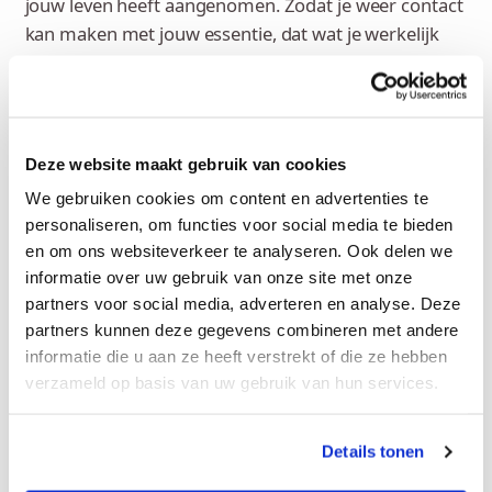
jouw leven heeft aangenomen. Zodat je weer contact
kan maken met jouw essentie, dat wat je werkelijk
bent. Wat maakt dat je de regie kan hernemen over
jouw eigen leven. Naast onze gesprekken geef ik
praktische oefeningen waar je zelf tussen de sessies
door mee aan de slag kan.
Deze website maakt gebruik van cookies
Ik kan je helpen met…
We gebruiken cookies om content en advertenties te
personaliseren, om functies voor social media te bieden
en om ons websiteverkeer te analyseren. Ook delen we
Angst en paniekklachten
Stress en burn-out
informatie over uw gebruik van onze site met onze
Effectief in je werk
Zingevingsvragen
partners voor social media, adverteren en analyse. Deze
partners kunnen deze gegevens combineren met andere
Relatievaardigheden
Opkomen voor jezelf
informatie die u aan ze heeft verstrekt of die ze hebben
Piekeren
Negatief zelfbeeld
verzameld op basis van uw gebruik van hun services.
Ik werk met…
Details tonen