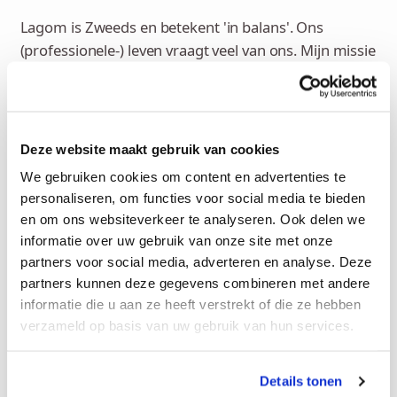
Lagom is Zweeds en betekent 'in balans'. Ons
(professionele-) leven vraagt veel van ons. Mijn missie
is om mensen weer lekker in hun vel te laten zitten..
weer in balans te komen. Met verschillende
handvatten weer grip krijgen op je energie en
afscheid nemen van oude patronen die maken dat je
Deze website maakt gebruik van cookies
over je grenzen gaat.
We gebruiken cookies om content en advertenties te
personaliseren, om functies voor social media te bieden
Door mijn voorliefde voor systemisch werk, ga ik net
en om ons websiteverkeer te analyseren. Ook delen we
een tandje dieper. Ik geloof in werken op
informatie over uw gebruik van onze site met onze
verschillende lagen.
partners voor social media, adverteren en analyse. Deze
partners kunnen deze gegevens combineren met andere
Ik kan je helpen met…
informatie die u aan ze heeft verstrekt of die ze hebben
verzameld op basis van uw gebruik van hun services.
Mindful leven
Stress en burn-out
Opkomen voor jezelf
Piekeren
ADHD / Autisme
Details tonen