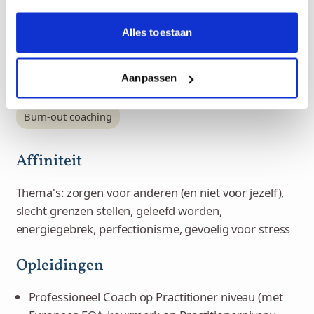
Ik werk met…
Alles toestaan
Innerlijk kindwerk
RET
Systemisch werk
Aanpassen
Life coaching
Mental coaching
Stresscoaching
Burn-out coaching
Affiniteit
Thema's: zorgen voor anderen (en niet voor jezelf),
slecht grenzen stellen, geleefd worden,
energiegebrek, perfectionisme, gevoelig voor stress
Opleidingen
Professioneel Coach op Practitioner niveau (met