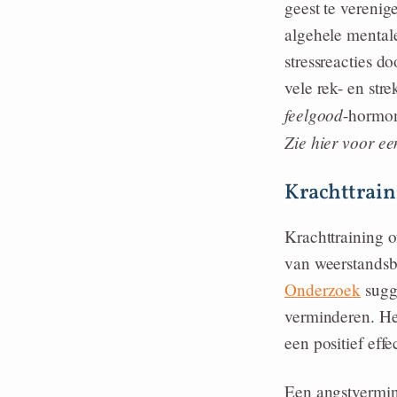
geest te verenig
algehele mental
stressreacties d
vele rek- en st
feelgood
-hormo
Zie hier voor e
Krachttrain
Krachttraining o
van weerstandsb
Onderzoek
sugge
verminderen. He
een positief eff
Een angstvermi