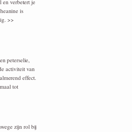
 en verbetert je
heanine is
zig. >>
en peterselie,
e activiteit van
almerend effect.
imaal tot
ege zijn rol bij