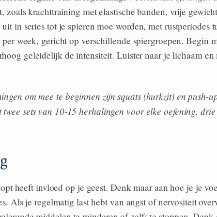
it, zoals krachttraining met elastische banden, vrije gewic
uit in series tot je spieren moe worden, met rustperiodes tu
er per week, gericht op verschillende spiergroepen. Begin m
hoog geleidelijk de intensiteit. Luister naar je lichaam 
ingen om mee te beginnen zijn squats (hurkzit) en push-u
 twee sets van 10-15 herhalingen voor elke oefening, drie 
ng
 stopt heeft invloed op je geest. Denk maar aan hoe je je vo
jes. Als je regelmatig last hebt van angst of nervositeit ov
ulerende middelen te minderen of zelfs te stoppen. Denk 