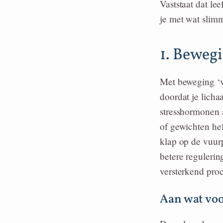
Vaststaat dat l
je met wat slimm
1. Bewegi
Met beweging ‘ve
doordat je lich
stresshormonen a
of gewichten hef
klap op de vuurp
betere regulerin
versterkend proc
Aan wat vo