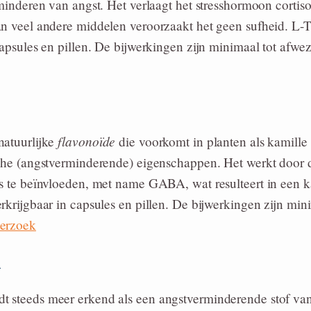
rminderen van angst. Het verlaagt het stresshormoon cortisol
an veel andere middelen veroorzaakt het geen sufheid. L-T
capsules en pillen. De bijwerkingen zijn minimaal tot afwe
flavonoïde
natuurlijke
die voorkomt in planten als kamille 
che (angstverminderende) eigenschappen. Het werkt door d
s te beïnvloeden, met name GABA, wat resulteert in een k
rkrijgbaar in capsules en pillen. De bijwerkingen zijn min
erzoek
m
 steeds meer erkend als een angstverminderende stof vanw