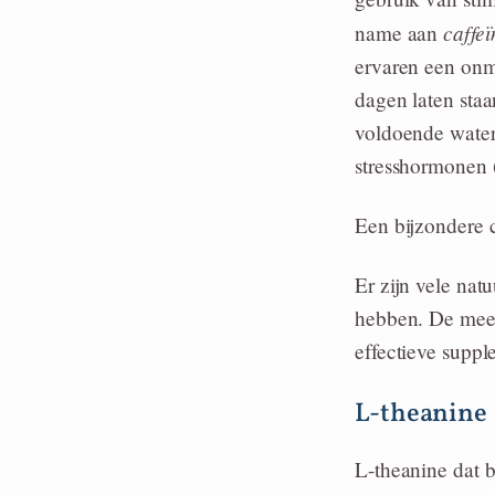
caffeï
name aan
ervaren een onm
dagen laten staan
voldoende water 
stresshormonen 
Een bijzondere 
Er zijn vele na
hebben. De meest
effectieve supp
L-theanine
L-theanine dat b