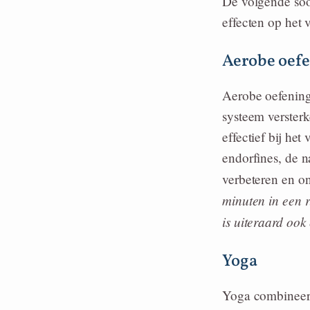
De volgende soo
effecten op het 
Aerobe oef
Aerobe oefeninge
systeem verster
effectief bij he
endorfines, de 
verbeteren en o
minuten in een r
is uiteraard ook
Yoga
Yoga combineert