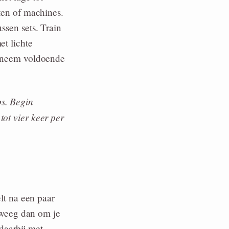
hten of machines.
ssen sets. Train
et lichte
en neem voldoende
ps. Begin
tot vier keer per
elt na een paar
erweeg dan om je
daarbij met