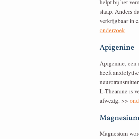
helpt bij het ve
slaap. Anders d
verkrijgbaar in 
onderzoek
Apigenine
Apigenine, een 
heeft anxiolytis
neurotransmitter
L-Theanine is ve
afwezig. >>
ond
Magnesiu
Magnesium wordt