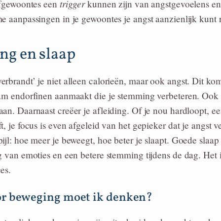
trigger
eefgewoontes een
kunnen zijn van angstgevoelens en
e aanpassingen in je gewoontes je angst aanzienlijk kunt 
ng en slaap
rbrandt’ je niet alleen calorieën, maar ook angst. Dit ko
aam endorfinen aanmaakt die je stemming verbeteren. Ook
an. Daarnaast creëer je afleiding. Of je nou hardloopt, een
t, je focus is even afgeleid van het gepieker dat je angst v
ijl: hoe meer je beweegt, hoe beter je slaapt. Goede slaap
g van emoties en een betere stemming tijdens de dag. Het i
es.
or beweging moet ik denken?