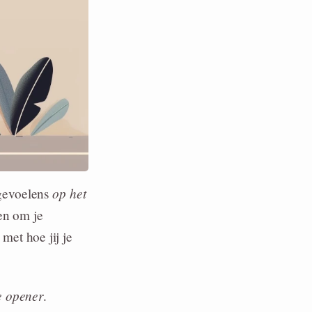
op het
tgevoelens
oen om je
et hoe jij je
e opener
.