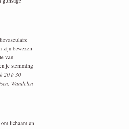
n gunstige
diovasculaire
n zijn bewezen
fte van
nen je stemming
k 20 á 30
etsen. Wandelen
e om lichaam en