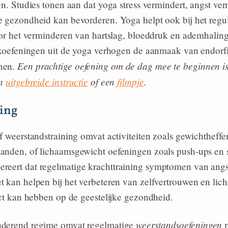
en. Studies tonen aan dat yoga stress vermindert, angst ver
e gezondheid kan bevorderen. Yoga helpt ook bij het regu
oor het verminderen van hartslag, bloeddruk en ademhalin
rekoefeningen uit de yoga verhogen de aanmaak van endorfi
Een prachtige oefening om de dag mee te beginnen is
nen.
en
uitgebreide instructie
of een
filmpje
.
ing
f weerstandstraining omvat activiteiten zoals gewichtheffe
anden, of lichaamsgewicht oefeningen zoals push-ups en 
reert dat regelmatige krachttraining symptomen van angs
t kan helpen bij het verbeteren van zelfvertrouwen en lic
ect kan hebben op de geestelijke gezondheid.
weerstandsoefeningen
nderend regime omvat regelmatige
m