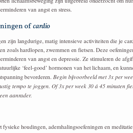
rten lichaamsbeweging zijn uitgebreid onderzocht om hu
verminderen van angst en stress.
eningen of
cardio
n zijn langdurige, matig intensieve activiteiten die je car
ken zoals hardlopen, zwemmen en fietsen. Deze oefeninge
t verminderen van angst en depressie. Ze stimuleren de afgi
natuurlijke ‘feel-good’ hormonen van het lichaam, en kun
Begin bijvoorbeeld met 3x per wee
ntspanning bevorderen.
ustig tempo te joggen. Of 3x per week 30 á 45 minuten fi
 een aanrader.
 fysieke houdingen, ademhalingsoefeningen en meditati