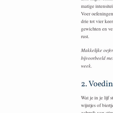
matige intensite
Voer oefeningen 
drie tot vier ke
gewichten en ver
rust.
Makkelijke oefen
bijvoorbeeld met
week.
2. Voedi
Wat je in je lijf
wijntjes of biert
gebruik van stim