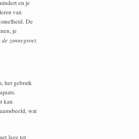
mindert en je
leren van
gssnelheid. De
nen, je
 de zonnegroet.
n, het gebruik
squats.
t kan
haamsbeeld, wat
et lage tot