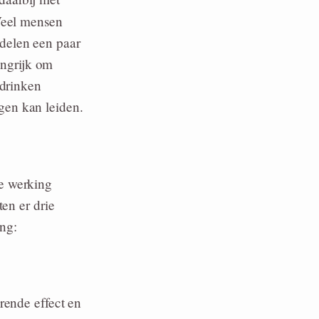
Veel mensen
delen een paar
angrijk om
 drinken
gen kan leiden.
de werking
en er drie
ng:
rende effect en