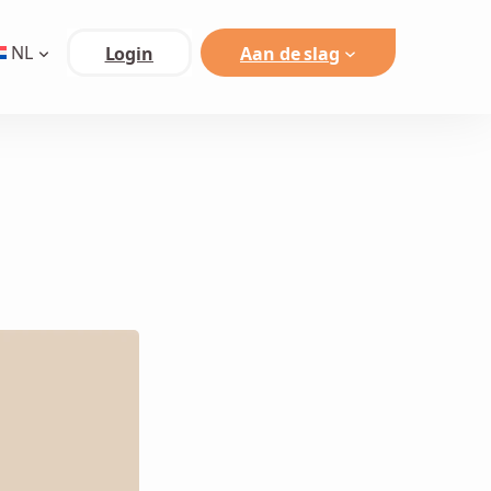
NL
Login
Aan de slag