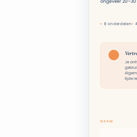
ongeveer 20–30 m
8 onderdelen
Vertr
Je ant
gebrui
Algeme
tijde 
NAAM