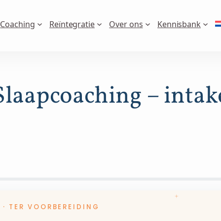
Coaching
Reïntegratie
Over ons
Kennisbank
Slaapcoaching – intak
 · TER VOORBEREIDING