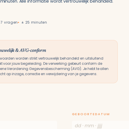
inuten. Alle informatie wordt vertrouwelijk behandeld.
47 vragen
± 25 minuten
ouwelijk & AVG-conform
woorden worden strikt vertrouwelijk behandeld en uitsluitend
kt voor jouw begeleiding. De verwerking gebeurt conform de
ne Verordening Gegevensbescherming (AVG). Je hebt te allen
recht op inzage, correctie en verwijdering van je gegevens.
GEBOORTEDATUM