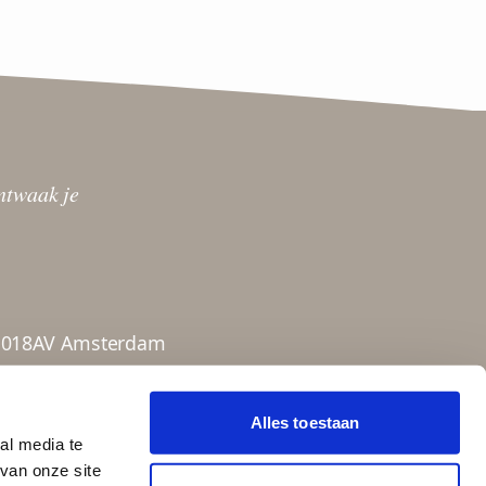
ontwaak je
1018AV Amsterdam
l
Alles toestaan
al media te
van onze site