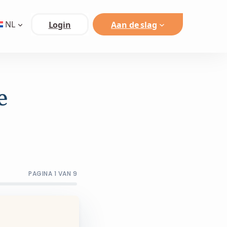
NL
Login
Aan de slag
e
PAGINA 1 VAN 9