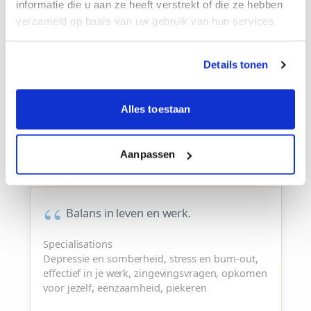
informatie die u aan ze heeft verstrekt of die ze hebben
verzameld op basis van uw gebruik van hun services.
Details tonen
Alles toestaan
Anneke
Stress en burnoutcoach, re-
Aanpassen
integratiecoach
Balans in leven en werk.
Specialisations
Depressie en somberheid, stress en burn-out,
effectief in je werk, zingevingsvragen, opkomen
voor jezelf, eenzaamheid, piekeren