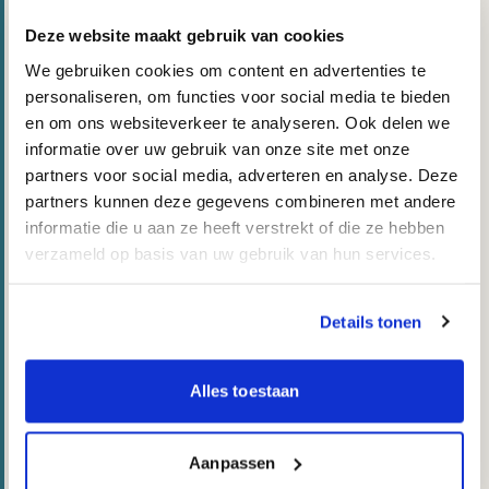
twijfelde, maar besloot het te proberen.
Deze website maakt gebruik van cookies
In de coaching werd snel duidelijk wat er speelde.
We gebruiken cookies om content en advertenties te
Marijn had een diepgeworteld patroon van “het
personaliseren, om functies voor social media te bieden
moet perfect en ik moet het alleen doen”. Ze nam
en om ons websiteverkeer te analyseren. Ook delen we
de problemen van haar hele team op haar
informatie over uw gebruik van onze site met onze
partners voor social media, adverteren en analyse. Deze
schouders, stelde geen grenzen en interpreteerde
partners kunnen deze gegevens combineren met andere
elke hulpvraag als bewijs dat ze het niet alleen
informatie die u aan ze heeft verstrekt of die ze hebben
aankon. Via een combinatie van mentale coaching
verzameld op basis van uw gebruik van hun services.
en
EFT-tapping
leerde ze het patroon herkennen,
de emotionele lading eruit halen, en concrete
Details tonen
grenzen stellen.
Na drie maanden was Marijn niet minder hard
Alles toestaan
gaan werken, maar
anders
. Ze delegeerde meer, zei
vaker nee, en voelde zich daar niet meer schuldig
Aanpassen
over. Ze sliep beter, had meer energie en genoot