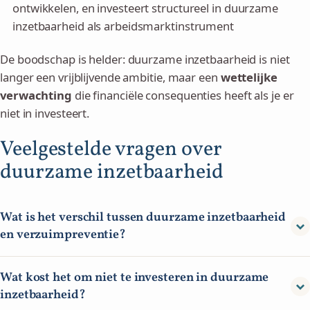
ontwikkelen, en investeert structureel in duurzame
inzetbaarheid als arbeidsmarktinstrument
De boodschap is helder: duurzame inzetbaarheid is niet
langer een vrijblijvende ambitie, maar een
wettelijke
verwachting
die financiële consequenties heeft als je er
niet in investeert.
Veelgestelde vragen over
duurzame inzetbaarheid
Wat is het verschil tussen duurzame inzetbaarheid
en verzuimpreventie?
Verzuimpreventie richt zich op het voorkomen van ziekte en
Wat kost het om niet te investeren in duurzame
uitval. Duurzame inzetbaarheid is breder: het omvat ook
inzetbaarheid?
competentieontwikkeling, mentale veerkracht, werkplezier en