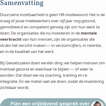
Samenvatting
werkplek en het bieden van loopbaan- en ontwikkeladviezen.
effectief is als coaching op locatie. Dit verlaagt de drempel voor
van ziekte. Bij Gevoelszaken werken we rolzuiver samen met
Coaching en training gericht op mentale veerkracht kunnen hier
medewerkers en maakt het mogelijk om coaching aan te bieden
arbodiensten en bedrijfsartsen — wij gaan niet op hun stoel
goed onder vallen. Neem contact met ons op voor een
Duurzame inzetbaarheid is geen HR-modewoord. Het is de
ongeacht locatie of werkrooster.
zitten, en zij niet op de onze.
vrijblijvend gesprek over de mogelijkheden voor jouw
vraag of jouw medewerkers over vijf jaar nog gezond,
organisatie.
gemotiveerd en competent genoeg zijn om hun werk te
doen. De organisaties die nu investeren in de
mentale
veerkracht
van hun mensen, zijn de organisaties die
straks het verschil maken — in verzuimcijfers, in retentie,
en in de kwaliteit van het werk.
Bij Gevoelszaken doen we één ding: we helpen mensen om
mentaal gezond en weerbaar te blijven — of weer te
worden. Dat doen we via coaching, training en re-
integratie. En we meten wat we doen, zodat de investering
zichtbaar wordt.
Plan een vrijblijvend gesprek over